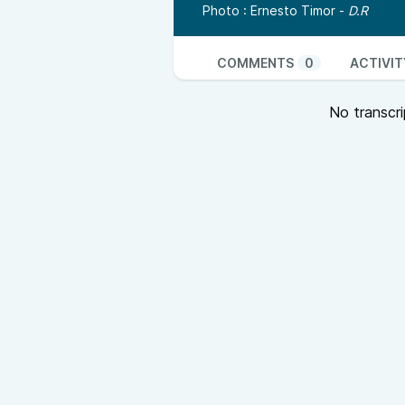
Photo :
Ernesto Timor
-
D.R
COMMENTS
0
ACTIVIT
No transcri