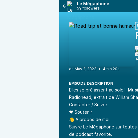
Le Mégaphone
59 followers
•
4min 20s
EPISODE DESCRIPTION
Elles se prélassent au soleil.
Mus
Radiohead, extrait de William Sh
Contacter / Suivre
❤️
Soutenir
👋
À propos de moi
Suivre Le Mégaphone
sur toutes 
de podcast favorite.