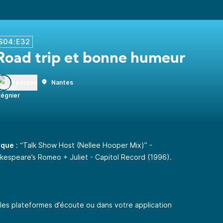
S04:E32
Road trip et bonne humeur
1 person
Nantes
ique
: “Talk Show Host (Nellee Hooper Mix)” -
akespeare’s Romeo + Juliet - Capitol Record (1996).
les plateformes d’écoute ou dans votre application