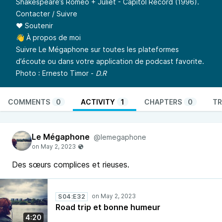
Shakespeare’s Romeo + Juliet - Capitol Record (1996).
Contacter / Suivre
❤️
Soutenir
👋
À propos de moi
Suivre Le Mégaphone
sur toutes les plateformes
d’écoute ou dans votre application de podcast favorite.
Photo :
Ernesto Timor
-
D.R
COMMENTS
0
ACTIVITY
1
CHAPTERS
0
TR
Le Mégaphone
@lemegaphone
Des sœurs complices et rieuses.
S04:E32
Road trip et bonne humeur
4:20