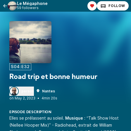
Le Mégaphone
FOLLOW
59 followers
S04:E32
Road trip et bonne humeur
1 person
Nantes
•
4min 20s
EPISODE DESCRIPTION
Elles se prélassent au soleil.
Musique
: “Talk Show Host
(Nellee Hooper Mix)” - Radiohead, extrait de William