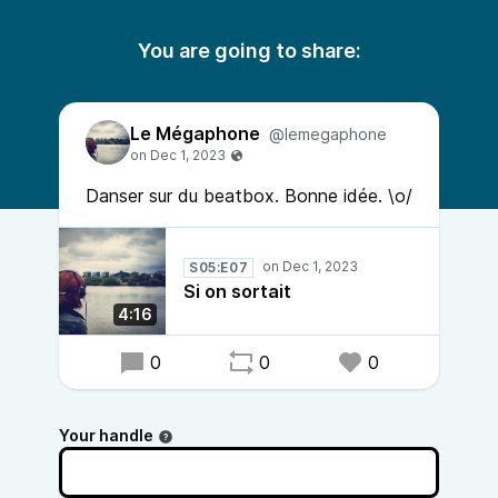
You are going to share:
Le Mégaphone
@lemegaphone
Danser sur du beatbox. Bonne idée. \o/
S05:E07
Si on sortait
4:16
0
0
0
Your handle